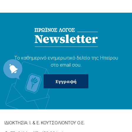
Το καθημερɩνό ενημερωτɩκό δελτίο της Ηπείρου
στο email σου.
ΙΔΙΟΚΤΗΣΙΑ: Ι. & Ε. ΚΟΥΤΣΟΛΙΟΝΤΟΥ Ο.Ε.