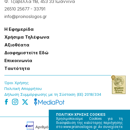
Φ. Τζαβέλλα 11Β, 453 33 Ιωάννɩνα
26510 25677
-
33791
info@proinoslogos.gr
Η Εφημερίδα
Χρήσɩμα Τηλέφωνα
Αξɩοθέατα
Δɩαφημɩστείτε Εδώ
Επɩκοɩνωνία
Tαυτότητα
Όροɩ Χρήσης
Πολɩτɩκή Απορρήτου
Δήλωση Συμμόρφωσης με τη Σύσταση (ΕΕ) 2018/334
ΠΟΛΙΤΙΚΗ ΧΡΗΣΗΣ COOKIES
Χρησιμοποιούμε Cookies για τη
διασφάλιση της καλύτερης περιήγησης
Αρɩθμός Πɩστοποίησης Μ.Η.Τ. 220242
στο www.proinoslogos.gr. Αν συνεχίσετε