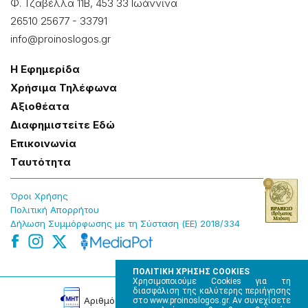
Φ. Τζαβέλλα 11Β, 453 33 Ιωάννɩνα
26510 25677
-
33791
info@proinoslogos.gr
Η Εφημερίδα
Χρήσɩμα Τηλέφωνα
Αξɩοθέατα
Δɩαφημɩστείτε Εδώ
Επɩκοɩνωνία
Tαυτότητα
Όροɩ Χρήσης
Πολɩτɩκή Απορρήτου
Δήλωση Συμμόρφωσης με τη Σύσταση (ΕΕ) 2018/334
ΠΟΛΙΤΙΚΗ ΧΡΗΣΗΣ COOKIES
Χρησιμοποιούμε Cookies για τη
διασφάλιση της καλύτερης περιήγησης
Αρɩθμός Πɩστοποίησης Μ.Η.Τ. 220242
στο www.proinoslogos.gr. Αν συνεχίσετε