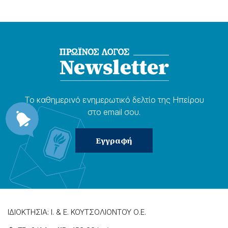
Το καθημερɩνό ενημερωτɩκό δελτίο της Ηπείρου
στο email σου.
ΙΔΙΟΚΤΗΣΙΑ: Ι. & Ε. ΚΟΥΤΣΟΛΙΟΝΤΟΥ Ο.Ε.