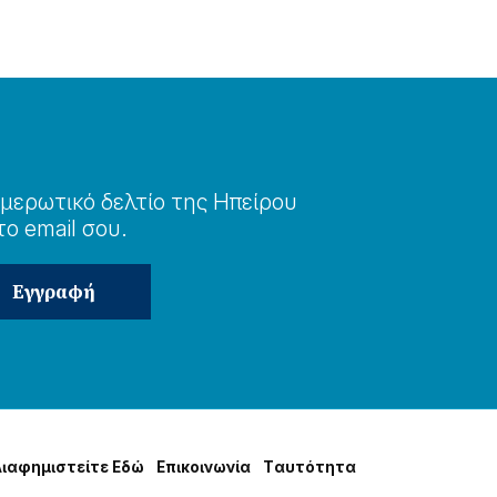
μερωτɩκό δελτίο της Ηπείρου
το email σου.
Δɩαφημɩστείτε Εδώ
Επɩκοɩνωνία
Tαυτότητα