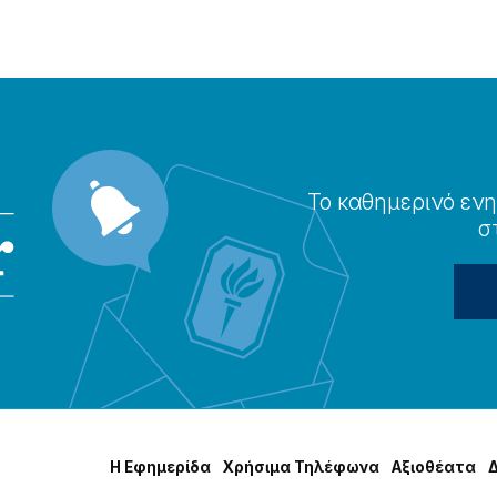
Το καθημερɩνό ενη
σ
Η Εφημερίδα
Χρήσɩμα Τηλέφωνα
Αξɩοθέατα