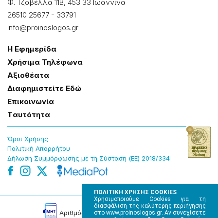
Φ. Τζαβέλλα 11Β, 453 33 Ιωάννɩνα
26510 25677
-
33791
info@proinoslogos.gr
Η Εφημερίδα
Χρήσɩμα Τηλέφωνα
Αξɩοθέατα
Δɩαφημɩστείτε Εδώ
Επɩκοɩνωνία
Tαυτότητα
Όροɩ Χρήσης
Πολɩτɩκή Απορρήτου
Δήλωση Συμμόρφωσης με τη Σύσταση (ΕΕ) 2018/334
ΠΟΛΙΤΙΚΗ ΧΡΗΣΗΣ COOKIES
Χρησιμοποιούμε Cookies για τη
διασφάλιση της καλύτερης περιήγησης
Αρɩθμός Πɩστοποίησης Μ.Η.Τ. 220242
στο www.proinoslogos.gr. Αν συνεχίσετε