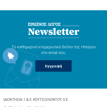
Το καθημερɩνό ενημερωτɩκό δελτίο της Ηπείρου
στο email σου.
ΙΔΙΟΚΤΗΣΙΑ: Ι. & Ε. ΚΟΥΤΣΟΛΙΟΝΤΟΥ Ο.Ε.