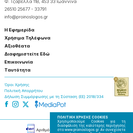
Φ. Τζαβέλλα 11Β, 453 33 Ιωάννɩνα
26510 25677
-
33791
info@proinoslogos.gr
Η Εφημερίδα
Χρήσɩμα Τηλέφωνα
Αξɩοθέατα
Δɩαφημɩστείτε Εδώ
Επɩκοɩνωνία
Tαυτότητα
Όροɩ Χρήσης
Πολɩτɩκή Απορρήτου
Δήλωση Συμμόρφωσης με τη Σύσταση (ΕΕ) 2018/334
ΠΟΛΙΤΙΚΗ ΧΡΗΣΗΣ COOKIES
Χρησιμοποιούμε Cookies για τη
διασφάλιση της καλύτερης περιήγησης
Αρɩθμός Πɩστοποίησης Μ.Η.Τ. 220242
στο www.proinoslogos.gr. Αν συνεχίσετε