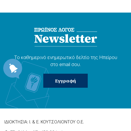
Το καθημερɩνό ενημερωτɩκό δελτίο της Ηπείρου
στο email σου.
ΙΔΙΟΚΤΗΣΙΑ: Ι. & Ε. ΚΟΥΤΣΟΛΙΟΝΤΟΥ Ο.Ε.