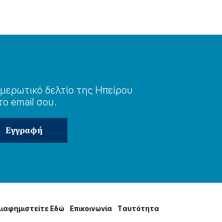
μερωτɩκό δελτίο της Ηπείρου
το email σου.
Δɩαφημɩστείτε Εδώ
Επɩκοɩνωνία
Tαυτότητα