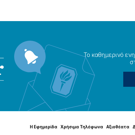
Το καθημερɩνό ενη
σ
Η Εφημερίδα
Χρήσɩμα Τηλέφωνα
Αξɩοθέατα