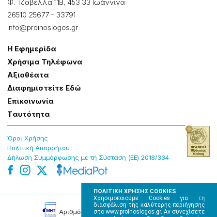
Φ. Τζαβέλλα 11Β, 453 33 Ιωάννɩνα
26510 25677
-
33791
info@proinoslogos.gr
Η Εφημερίδα
Χρήσɩμα Τηλέφωνα
Αξɩοθέατα
Δɩαφημɩστείτε Εδώ
Επɩκοɩνωνία
Tαυτότητα
Όροɩ Χρήσης
Πολɩτɩκή Απορρήτου
Δήλωση Συμμόρφωσης με τη Σύσταση (ΕΕ) 2018/334
ΠΟΛΙΤΙΚΗ ΧΡΗΣΗΣ COOKIES
Χρησιμοποιούμε Cookies για τη
διασφάλιση της καλύτερης περιήγησης
Αρɩθμός Πɩστοποίησης Μ.Η.Τ. 220242
στο www.proinoslogos.gr. Αν συνεχίσετε