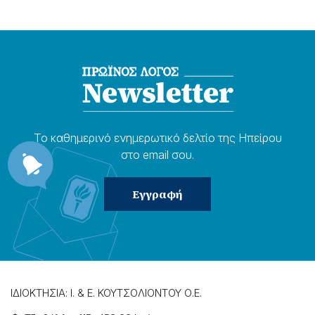
Το καθημερɩνό ενημερωτɩκό δελτίο της Ηπείρου
στο email σου.
ΙΔΙΟΚΤΗΣΙΑ: Ι. & Ε. ΚΟΥΤΣΟΛΙΟΝΤΟΥ Ο.Ε.