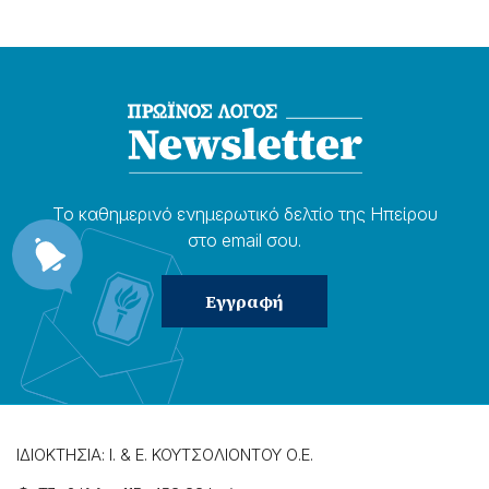
Το καθημερɩνό ενημερωτɩκό δελτίο της Ηπείρου
στο email σου.
ΙΔΙΟΚΤΗΣΙΑ: Ι. & Ε. ΚΟΥΤΣΟΛΙΟΝΤΟΥ Ο.Ε.