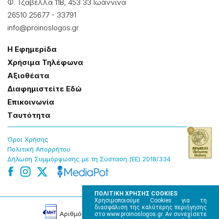
Φ. Τζαβέλλα 11Β, 453 33 Ιωάννɩνα
26510 25677
-
33791
info@proinoslogos.gr
Η Εφημερίδα
Χρήσɩμα Τηλέφωνα
Αξɩοθέατα
Δɩαφημɩστείτε Εδώ
Επɩκοɩνωνία
Tαυτότητα
Όροɩ Χρήσης
Πολɩτɩκή Απορρήτου
Δήλωση Συμμόρφωσης με τη Σύσταση (ΕΕ) 2018/334
ΠΟΛΙΤΙΚΗ ΧΡΗΣΗΣ COOKIES
Χρησιμοποιούμε Cookies για τη
διασφάλιση της καλύτερης περιήγησης
Αρɩθμός Πɩστοποίησης Μ.Η.Τ. 220242
στο www.proinoslogos.gr. Αν συνεχίσετε