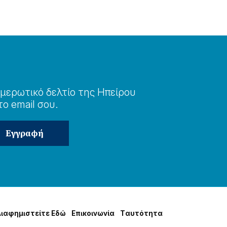
μερωτɩκό δελτίο της Ηπείρου
το email σου.
Δɩαφημɩστείτε Εδώ
Επɩκοɩνωνία
Tαυτότητα