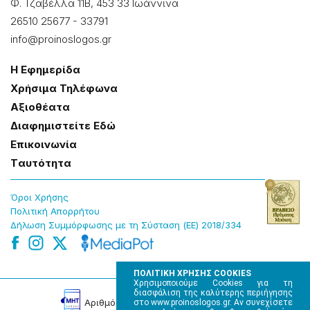
Φ. Τζαβέλλα 11Β, 453 33 Ιωάννɩνα
26510 25677
-
33791
info@proinoslogos.gr
Η Εφημερίδα
Χρήσɩμα Τηλέφωνα
Αξɩοθέατα
Δɩαφημɩστείτε Εδώ
Επɩκοɩνωνία
Tαυτότητα
Όροɩ Χρήσης
Πολɩτɩκή Απορρήτου
Δήλωση Συμμόρφωσης με τη Σύσταση (ΕΕ) 2018/334
ΠΟΛΙΤΙΚΗ ΧΡΗΣΗΣ COOKIES
Χρησιμοποιούμε Cookies για τη
διασφάλιση της καλύτερης περιήγησης
Αρɩθμός Πɩστοποίησης Μ.Η.Τ. 220242
στο www.proinoslogos.gr. Αν συνεχίσετε