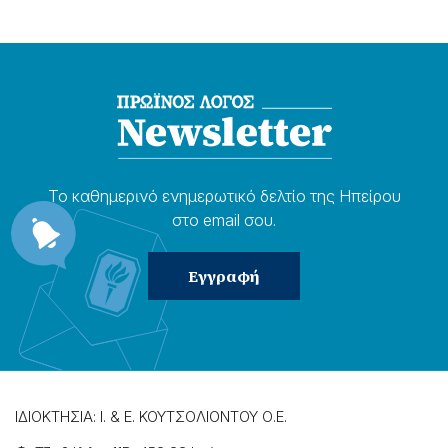
Το καθημερɩνό ενημερωτɩκό δελτίο της Ηπείρου
στο email σου.
ΙΔΙΟΚΤΗΣΙΑ: Ι. & Ε. ΚΟΥΤΣΟΛΙΟΝΤΟΥ Ο.Ε.