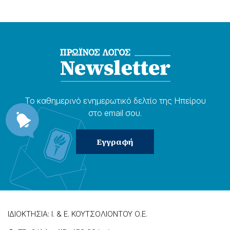
Το καθημερɩνό ενημερωτɩκό δελτίο της Ηπείρου
στο email σου.
ΙΔΙΟΚΤΗΣΙΑ: Ι. & Ε. ΚΟΥΤΣΟΛΙΟΝΤΟΥ Ο.Ε.