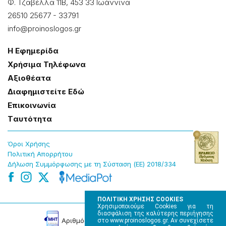
Φ. Τζαβέλλα 11Β, 453 33 Ιωάννɩνα
26510 25677
-
33791
info@proinoslogos.gr
Η Εφημερίδα
Χρήσɩμα Τηλέφωνα
Αξɩοθέατα
Δɩαφημɩστείτε Εδώ
Επɩκοɩνωνία
Tαυτότητα
Όροɩ Χρήσης
Πολɩτɩκή Απορρήτου
Δήλωση Συμμόρφωσης με τη Σύσταση (ΕΕ) 2018/334
ΠΟΛΙΤΙΚΗ ΧΡΗΣΗΣ COOKIES
Χρησιμοποιούμε Cookies για τη
διασφάλιση της καλύτερης περιήγησης
Αρɩθμός Πɩστοποίησης Μ.Η.Τ. 220242
στο www.proinoslogos.gr. Αν συνεχίσετε