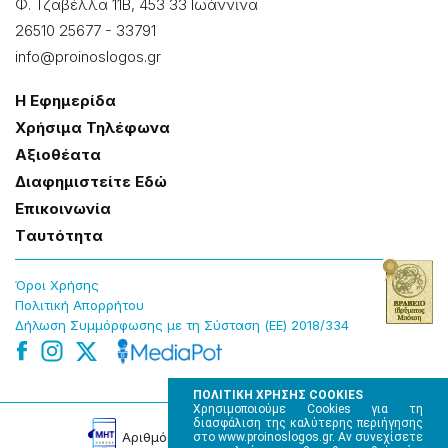
Φ. Τζαβέλλα 11Β, 453 33 Ιωάννɩνα
26510 25677
-
33791
info@proinoslogos.gr
Η Εφημερίδα
Χρήσɩμα Τηλέφωνα
Αξɩοθέατα
Δɩαφημɩστείτε Εδώ
Επɩκοɩνωνία
Tαυτότητα
Όροɩ Χρήσης
Πολɩτɩκή Απορρήτου
Δήλωση Συμμόρφωσης με τη Σύσταση (ΕΕ) 2018/334
ΠΟΛΙΤΙΚΗ ΧΡΗΣΗΣ COOKIES
Χρησιμοποιούμε Cookies για τη
διασφάλιση της καλύτερης περιήγησης
Αρɩθμός Πɩστοποίησης Μ.Η.Τ. 220242
στο www.proinoslogos.gr. Αν συνεχίσετε