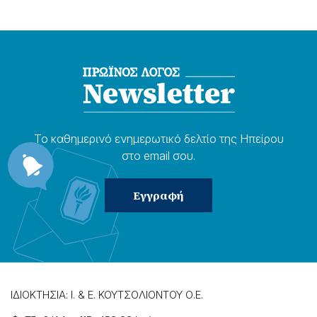
Το καθημερɩνό ενημερωτɩκό δελτίο της Ηπείρου
στο email σου.
ΙΔΙΟΚΤΗΣΙΑ: Ι. & Ε. ΚΟΥΤΣΟΛΙΟΝΤΟΥ Ο.Ε.