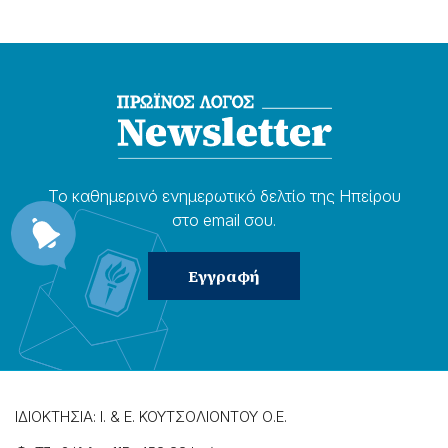
Το καθημερɩνό ενημερωτɩκό δελτίο της Ηπείρου
στο email σου.
ΙΔΙΟΚΤΗΣΙΑ: Ι. & Ε. ΚΟΥΤΣΟΛΙΟΝΤΟΥ Ο.Ε.