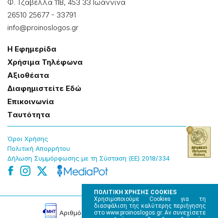
Φ. Τζαβέλλα 11Β, 453 33 Ιωάννɩνα
26510 25677
-
33791
info@proinoslogos.gr
Η Εφημερίδα
Χρήσɩμα Τηλέφωνα
Αξɩοθέατα
Δɩαφημɩστείτε Εδώ
Επɩκοɩνωνία
Tαυτότητα
Όροɩ Χρήσης
Πολɩτɩκή Απορρήτου
Δήλωση Συμμόρφωσης με τη Σύσταση (ΕΕ) 2018/334
ΠΟΛΙΤΙΚΗ ΧΡΗΣΗΣ COOKIES
Χρησιμοποιούμε Cookies για τη
διασφάλιση της καλύτερης περιήγησης
Αρɩθμός Πɩστοποίησης Μ.Η.Τ. 220242
στο www.proinoslogos.gr. Αν συνεχίσετε