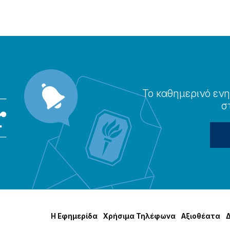
Το καθημερɩνό ενη
σ
Η Εφημερίδα
Χρήσɩμα Τηλέφωνα
Αξɩοθέατα