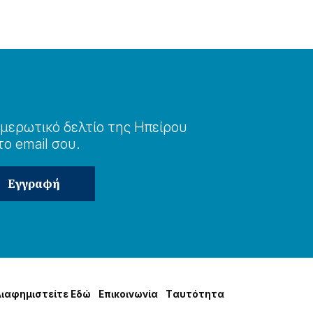
μερωτɩκό δελτίο της Ηπείρου
το email σου.
Δɩαφημɩστείτε Εδώ
Επɩκοɩνωνία
Tαυτότητα