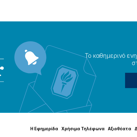
Το καθημερɩνό ενη
σ
Η Εφημερίδα
Χρήσɩμα Τηλέφωνα
Αξɩοθέατα