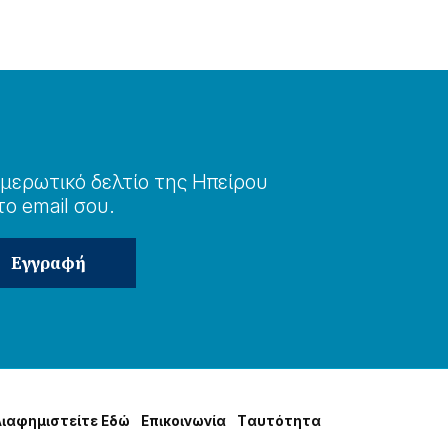
μερωτɩκό δελτίο της Ηπείρου
το email σου.
Δɩαφημɩστείτε Εδώ
Επɩκοɩνωνία
Tαυτότητα