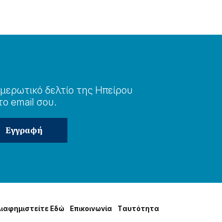
μερωτɩκό δελτίο της Ηπείρου
το email σου.
Δɩαφημɩστείτε Εδώ
Επɩκοɩνωνία
Tαυτότητα