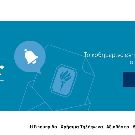
Το καθημερɩνό ενη
σ
Η Εφημερίδα
Χρήσɩμα Τηλέφωνα
Αξɩοθέατα