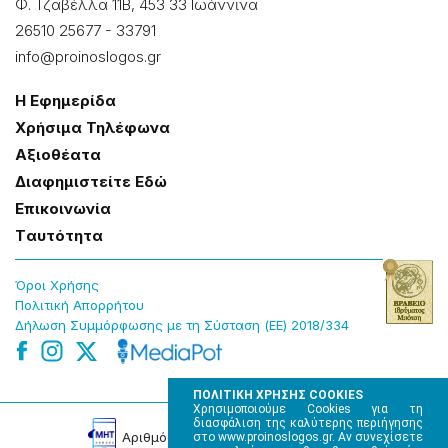
Φ. Τζαβέλλα 11Β, 453 33 Ιωάννɩνα
26510 25677
-
33791
info@proinoslogos.gr
Η Εφημερίδα
Χρήσɩμα Τηλέφωνα
Αξɩοθέατα
Δɩαφημɩστείτε Εδώ
Επɩκοɩνωνία
Tαυτότητα
Όροɩ Χρήσης
Πολɩτɩκή Απορρήτου
Δήλωση Συμμόρφωσης με τη Σύσταση (ΕΕ) 2018/334
ΠΟΛΙΤΙΚΗ ΧΡΗΣΗΣ COOKIES
Χρησιμοποιούμε Cookies για τη
διασφάλιση της καλύτερης περιήγησης
Αρɩθμός Πɩστοποίησης Μ.Η.Τ. 220242
στο www.proinoslogos.gr. Αν συνεχίσετε