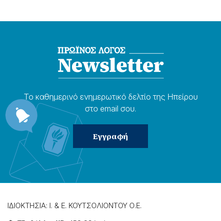
Το καθημερɩνό ενημερωτɩκό δελτίο της Ηπείρου
στο email σου.
ΙΔΙΟΚΤΗΣΙΑ: Ι. & Ε. ΚΟΥΤΣΟΛΙΟΝΤΟΥ Ο.Ε.