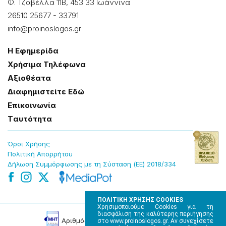
Φ. Τζαβέλλα 11Β, 453 33 Ιωάννɩνα
26510 25677
-
33791
info@proinoslogos.gr
Η Εφημερίδα
Χρήσɩμα Τηλέφωνα
Αξɩοθέατα
Δɩαφημɩστείτε Εδώ
Επɩκοɩνωνία
Tαυτότητα
Όροɩ Χρήσης
Πολɩτɩκή Απορρήτου
Δήλωση Συμμόρφωσης με τη Σύσταση (ΕΕ) 2018/334
ΠΟΛΙΤΙΚΗ ΧΡΗΣΗΣ COOKIES
Χρησιμοποιούμε Cookies για τη
διασφάλιση της καλύτερης περιήγησης
Αρɩθμός Πɩστοποίησης Μ.Η.Τ. 220242
στο www.proinoslogos.gr. Αν συνεχίσετε