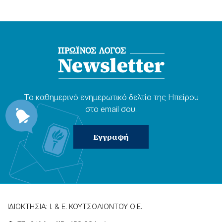
Το καθημερɩνό ενημερωτɩκό δελτίο της Ηπείρου
στο email σου.
ΙΔΙΟΚΤΗΣΙΑ: Ι. & Ε. ΚΟΥΤΣΟΛΙΟΝΤΟΥ Ο.Ε.