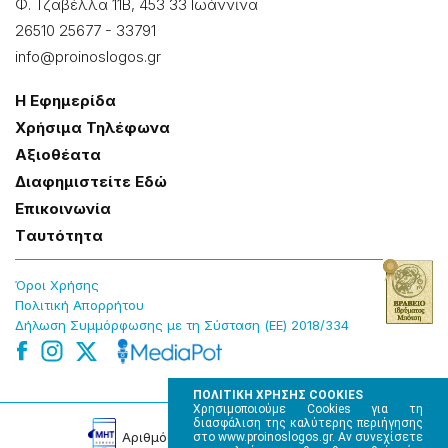
Φ. Τζαβέλλα 11Β, 453 33 Ιωάννɩνα
26510 25677
-
33791
info@proinoslogos.gr
Η Εφημερίδα
Χρήσɩμα Τηλέφωνα
Αξɩοθέατα
Δɩαφημɩστείτε Εδώ
Επɩκοɩνωνία
Tαυτότητα
Όροɩ Χρήσης
Πολɩτɩκή Απορρήτου
Δήλωση Συμμόρφωσης με τη Σύσταση (ΕΕ) 2018/334
ΠΟΛΙΤΙΚΗ ΧΡΗΣΗΣ COOKIES
Χρησιμοποιούμε Cookies για τη
διασφάλιση της καλύτερης περιήγησης
Αρɩθμός Πɩστοποίησης Μ.Η.Τ. 220242
στο www.proinoslogos.gr. Αν συνεχίσετε