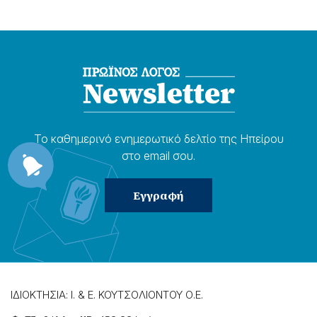
Το καθημερɩνό ενημερωτɩκό δελτίο της Ηπείρου
στο email σου.
ΙΔΙΟΚΤΗΣΙΑ: Ι. & Ε. ΚΟΥΤΣΟΛΙΟΝΤΟΥ Ο.Ε.