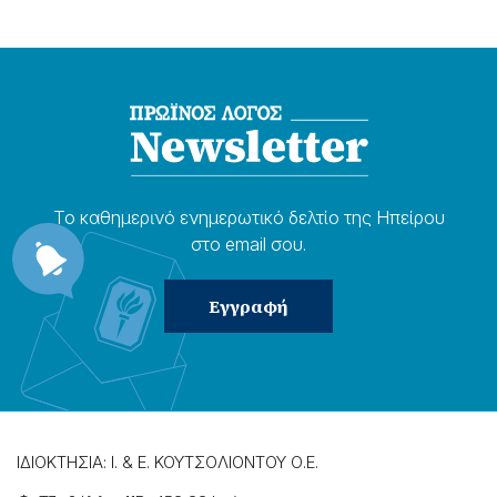
Το καθημερɩνό ενημερωτɩκό δελτίο της Ηπείρου
στο email σου.
ΙΔΙΟΚΤΗΣΙΑ: Ι. & Ε. ΚΟΥΤΣΟΛΙΟΝΤΟΥ Ο.Ε.