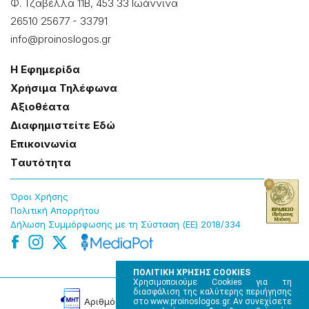
Φ. Τζαβέλλα 11Β, 453 33 Ιωάννɩνα
26510 25677
-
33791
info@proinoslogos.gr
Η Εφημερίδα
Χρήσɩμα Τηλέφωνα
Αξɩοθέατα
Δɩαφημɩστείτε Εδώ
Επɩκοɩνωνία
Tαυτότητα
Όροɩ Χρήσης
Πολɩτɩκή Απορρήτου
Δήλωση Συμμόρφωσης με τη Σύσταση (ΕΕ) 2018/334
ΠΟΛΙΤΙΚΗ ΧΡΗΣΗΣ COOKIES
Χρησιμοποιούμε Cookies για τη
διασφάλιση της καλύτερης περιήγησης
Αρɩθμός Πɩστοποίησης Μ.Η.Τ. 220242
στο www.proinoslogos.gr. Αν συνεχίσετε