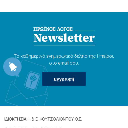
Το καθημερɩνό ενημερωτɩκό δελτίο της Ηπείρου
στο email σου.
ΙΔΙΟΚΤΗΣΙΑ: Ι. & Ε. ΚΟΥΤΣΟΛΙΟΝΤΟΥ Ο.Ε.