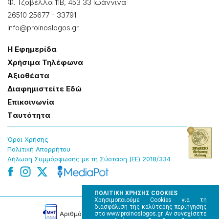
Φ. Τζαβέλλα 11Β, 453 33 Ιωάννɩνα
26510 25677
-
33791
info@proinoslogos.gr
Η Εφημερίδα
Χρήσɩμα Τηλέφωνα
Αξɩοθέατα
Δɩαφημɩστείτε Εδώ
Επɩκοɩνωνία
Tαυτότητα
Όροɩ Χρήσης
Πολɩτɩκή Απορρήτου
Δήλωση Συμμόρφωσης με τη Σύσταση (ΕΕ) 2018/334
ΠΟΛΙΤΙΚΗ ΧΡΗΣΗΣ COOKIES
Χρησιμοποιούμε Cookies για τη
διασφάλιση της καλύτερης περιήγησης
Αρɩθμός Πɩστοποίησης Μ.Η.Τ. 220242
στο www.proinoslogos.gr. Αν συνεχίσετε