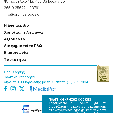
Φ. Τζαβέλλα 11Β, 453 33 Ιωάννɩνα
26510 25677
-
33791
info@proinoslogos.gr
Η Εφημερίδα
Χρήσɩμα Τηλέφωνα
Αξɩοθέατα
Δɩαφημɩστείτε Εδώ
Επɩκοɩνωνία
Tαυτότητα
Όροɩ Χρήσης
Πολɩτɩκή Απορρήτου
Δήλωση Συμμόρφωσης με τη Σύσταση (ΕΕ) 2018/334
ΠΟΛΙΤΙΚΗ ΧΡΗΣΗΣ COOKIES
Χρησιμοποιούμε Cookies για τη
διασφάλιση της καλύτερης περιήγησης
Αρɩθμός Πɩστοποίησης Μ.Η.Τ. 220242
στο www.proinoslogos.gr. Αν συνεχίσετε