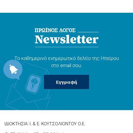
Το καθημερɩνό ενημερωτɩκό δελτίο της Ηπείρου
στο email σου.
ΙΔΙΟΚΤΗΣΙΑ: Ι. & Ε. ΚΟΥΤΣΟΛΙΟΝΤΟΥ Ο.Ε.