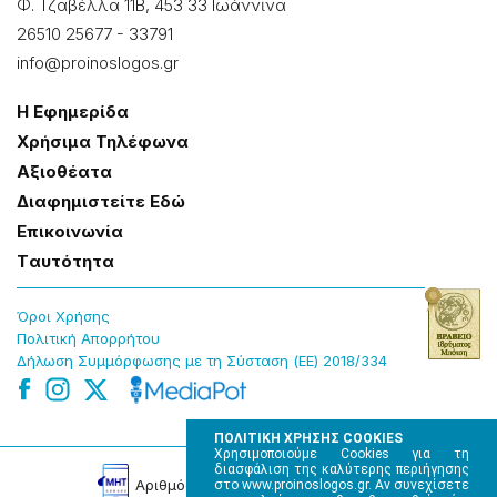
Φ. Τζαβέλλα 11Β, 453 33 Ιωάννɩνα
26510 25677
-
33791
info@proinoslogos.gr
Η Εφημερίδα
Χρήσɩμα Τηλέφωνα
Αξɩοθέατα
Δɩαφημɩστείτε Εδώ
Επɩκοɩνωνία
Tαυτότητα
Όροɩ Χρήσης
Πολɩτɩκή Απορρήτου
Δήλωση Συμμόρφωσης με τη Σύσταση (ΕΕ) 2018/334
ΠΟΛΙΤΙΚΗ ΧΡΗΣΗΣ COOKIES
Χρησιμοποιούμε Cookies για τη
διασφάλιση της καλύτερης περιήγησης
Αρɩθμός Πɩστοποίησης Μ.Η.Τ. 220242
στο www.proinoslogos.gr. Αν συνεχίσετε