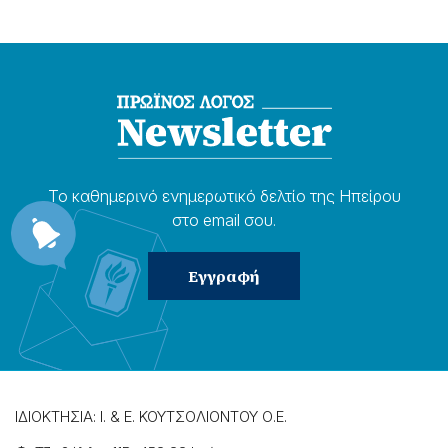
Το καθημερɩνό ενημερωτɩκό δελτίο της Ηπείρου
στο email σου.
ΙΔΙΟΚΤΗΣΙΑ: Ι. & Ε. ΚΟΥΤΣΟΛΙΟΝΤΟΥ Ο.Ε.