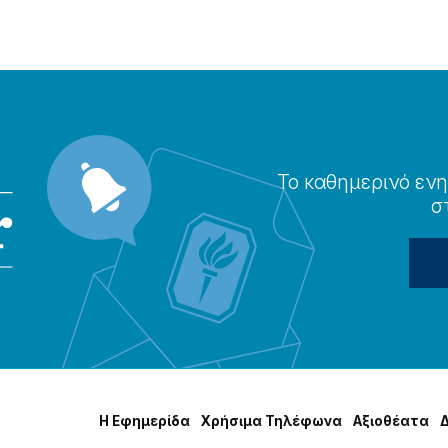
Το καθημερɩνό ενη
σ
Η Εφημερίδα
Χρήσɩμα Τηλέφωνα
Αξɩοθέατα