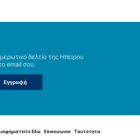
μερωτɩκό δελτίο της Ηπείρου
το email σου.
Δɩαφημɩστείτε Εδώ
Επɩκοɩνωνία
Tαυτότητα