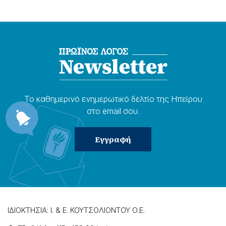
Το καθημερɩνό ενημερωτɩκό δελτίο της Ηπείρου
στο email σου.
ΙΔΙΟΚΤΗΣΙΑ: Ι. & Ε. ΚΟΥΤΣΟΛΙΟΝΤΟΥ Ο.Ε.