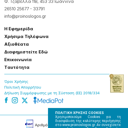
Φ. Τζαβέλλα 11Β, 453 33 Ιωάννɩνα
26510 25677
-
33791
info@proinoslogos.gr
Η Εφημερίδα
Χρήσɩμα Τηλέφωνα
Αξɩοθέατα
Δɩαφημɩστείτε Εδώ
Επɩκοɩνωνία
Tαυτότητα
Όροɩ Χρήσης
Πολɩτɩκή Απορρήτου
Δήλωση Συμμόρφωσης με τη Σύσταση (ΕΕ) 2018/334
ΠΟΛΙΤΙΚΗ ΧΡΗΣΗΣ COOKIES
Χρησιμοποιούμε Cookies για τη
διασφάλιση της καλύτερης περιήγησης
Αρɩθμός Πɩστοποίησης Μ.Η.Τ. 220242
στο www.proinoslogos.gr. Αν συνεχίσετε