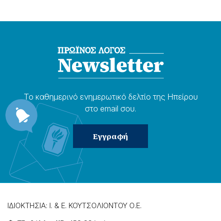
Το καθημερɩνό ενημερωτɩκό δελτίο της Ηπείρου
στο email σου.
ΙΔΙΟΚΤΗΣΙΑ: Ι. & Ε. ΚΟΥΤΣΟΛΙΟΝΤΟΥ Ο.Ε.