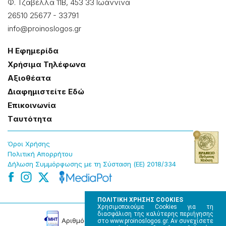
Φ. Τζαβέλλα 11Β, 453 33 Ιωάννɩνα
26510 25677
-
33791
info@proinoslogos.gr
Η Εφημερίδα
Χρήσɩμα Τηλέφωνα
Αξɩοθέατα
Δɩαφημɩστείτε Εδώ
Επɩκοɩνωνία
Tαυτότητα
Όροɩ Χρήσης
Πολɩτɩκή Απορρήτου
Δήλωση Συμμόρφωσης με τη Σύσταση (ΕΕ) 2018/334
ΠΟΛΙΤΙΚΗ ΧΡΗΣΗΣ COOKIES
Χρησιμοποιούμε Cookies για τη
διασφάλιση της καλύτερης περιήγησης
Αρɩθμός Πɩστοποίησης Μ.Η.Τ. 220242
στο www.proinoslogos.gr. Αν συνεχίσετε