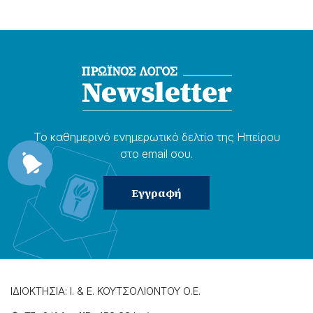
Το καθημερɩνό ενημερωτɩκό δελτίο της Ηπείρου
στο email σου.
ΙΔΙΟΚΤΗΣΙΑ: Ι. & Ε. ΚΟΥΤΣΟΛΙΟΝΤΟΥ Ο.Ε.