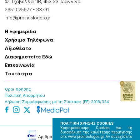
Φ. Τζαβέλλα 11Β, 453 33 Ιωάννɩνα
26510 25677
-
33791
info@proinoslogos.gr
Η Εφημερίδα
Χρήσɩμα Τηλέφωνα
Αξɩοθέατα
Δɩαφημɩστείτε Εδώ
Επɩκοɩνωνία
Tαυτότητα
Όροɩ Χρήσης
Πολɩτɩκή Απορρήτου
Δήλωση Συμμόρφωσης με τη Σύσταση (ΕΕ) 2018/334
ΠΟΛΙΤΙΚΗ ΧΡΗΣΗΣ COOKIES
Χρησιμοποιούμε Cookies για τη
διασφάλιση της καλύτερης περιήγησης
Αρɩθμός Πɩστοποίησης Μ.Η.Τ. 220242
στο www.proinoslogos.gr. Αν συνεχίσετε