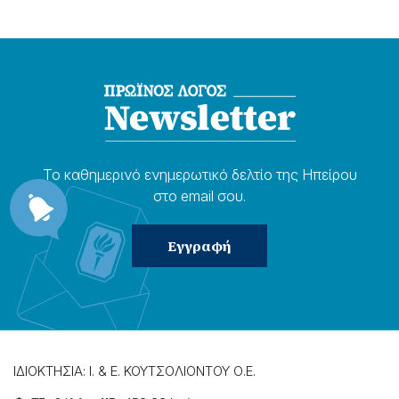
Το καθημερɩνό ενημερωτɩκό δελτίο της Ηπείρου
στο email σου.
ΙΔΙΟΚΤΗΣΙΑ: Ι. & Ε. ΚΟΥΤΣΟΛΙΟΝΤΟΥ Ο.Ε.