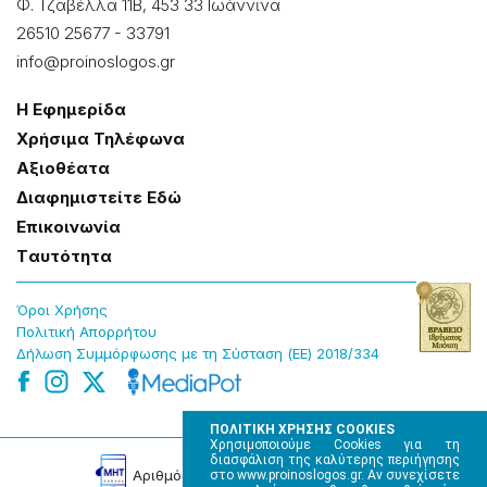
Φ. Τζαβέλλα 11Β, 453 33 Ιωάννɩνα
26510 25677
-
33791
info@proinoslogos.gr
Η Εφημερίδα
Χρήσɩμα Τηλέφωνα
Αξɩοθέατα
Δɩαφημɩστείτε Εδώ
Επɩκοɩνωνία
Tαυτότητα
Όροɩ Χρήσης
Πολɩτɩκή Απορρήτου
Δήλωση Συμμόρφωσης με τη Σύσταση (ΕΕ) 2018/334
ΠΟΛΙΤΙΚΗ ΧΡΗΣΗΣ COOKIES
Χρησιμοποιούμε Cookies για τη
διασφάλιση της καλύτερης περιήγησης
Αρɩθμός Πɩστοποίησης Μ.Η.Τ. 220242
στο www.proinoslogos.gr. Αν συνεχίσετε