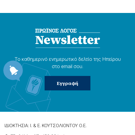
Το καθημερɩνό ενημερωτɩκό δελτίο της Ηπείρου
στο email σου.
ΙΔΙΟΚΤΗΣΙΑ: Ι. & Ε. ΚΟΥΤΣΟΛΙΟΝΤΟΥ Ο.Ε.