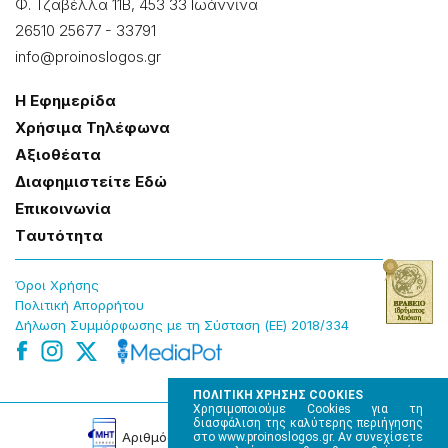
Φ. Τζαβέλλα 11Β, 453 33 Ιωάννɩνα
26510 25677
-
33791
info@proinoslogos.gr
Η Εφημερίδα
Χρήσɩμα Τηλέφωνα
Αξɩοθέατα
Δɩαφημɩστείτε Εδώ
Επɩκοɩνωνία
Tαυτότητα
Όροɩ Χρήσης
Πολɩτɩκή Απορρήτου
Δήλωση Συμμόρφωσης με τη Σύσταση (ΕΕ) 2018/334
ΠΟΛΙΤΙΚΗ ΧΡΗΣΗΣ COOKIES
Χρησιμοποιούμε Cookies για τη
διασφάλιση της καλύτερης περιήγησης
Αρɩθμός Πɩστοποίησης Μ.Η.Τ. 220242
στο www.proinoslogos.gr. Αν συνεχίσετε