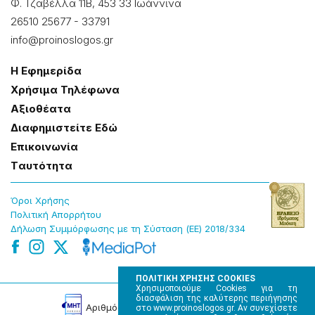
Φ. Τζαβέλλα 11Β, 453 33 Ιωάννɩνα
26510 25677
-
33791
info@proinoslogos.gr
Η Εφημερίδα
Χρήσɩμα Τηλέφωνα
Αξɩοθέατα
Δɩαφημɩστείτε Εδώ
Επɩκοɩνωνία
Tαυτότητα
Όροɩ Χρήσης
Πολɩτɩκή Απορρήτου
Δήλωση Συμμόρφωσης με τη Σύσταση (ΕΕ) 2018/334
ΠΟΛΙΤΙΚΗ ΧΡΗΣΗΣ COOKIES
Χρησιμοποιούμε Cookies για τη
διασφάλιση της καλύτερης περιήγησης
Αρɩθμός Πɩστοποίησης Μ.Η.Τ. 220242
στο www.proinoslogos.gr. Αν συνεχίσετε