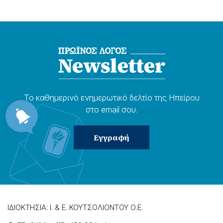
Το καθημερɩνό ενημερωτɩκό δελτίο της Ηπείρου
στο email σου.
ΙΔΙΟΚΤΗΣΙΑ: Ι. & Ε. ΚΟΥΤΣΟΛΙΟΝΤΟΥ Ο.Ε.