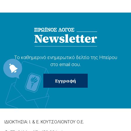
Το καθημερɩνό ενημερωτɩκό δελτίο της Ηπείρου
στο email σου.
ΙΔΙΟΚΤΗΣΙΑ: Ι. & Ε. ΚΟΥΤΣΟΛΙΟΝΤΟΥ Ο.Ε.