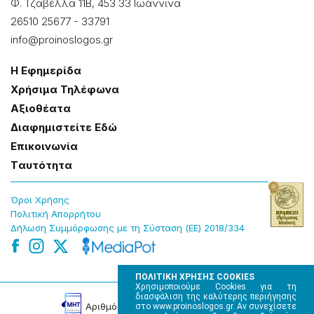
Φ. Τζαβέλλα 11Β, 453 33 Ιωάννɩνα
26510 25677
-
33791
info@proinoslogos.gr
Η Εφημερίδα
Χρήσɩμα Τηλέφωνα
Αξɩοθέατα
Δɩαφημɩστείτε Εδώ
Επɩκοɩνωνία
Tαυτότητα
Όροɩ Χρήσης
Πολɩτɩκή Απορρήτου
Δήλωση Συμμόρφωσης με τη Σύσταση (ΕΕ) 2018/334
ΠΟΛΙΤΙΚΗ ΧΡΗΣΗΣ COOKIES
Χρησιμοποιούμε Cookies για τη
διασφάλιση της καλύτερης περιήγησης
Αρɩθμός Πɩστοποίησης Μ.Η.Τ. 220242
στο www.proinoslogos.gr. Αν συνεχίσετε