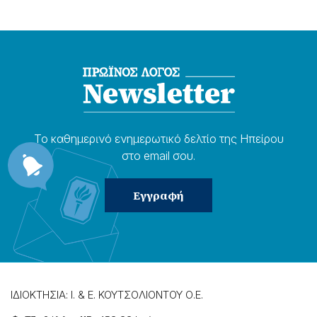
Το καθημερɩνό ενημερωτɩκό δελτίο της Ηπείρου
στο email σου.
ΙΔΙΟΚΤΗΣΙΑ: Ι. & Ε. ΚΟΥΤΣΟΛΙΟΝΤΟΥ Ο.Ε.