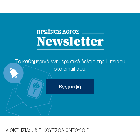
Το καθημερɩνό ενημερωτɩκό δελτίο της Ηπείρου
στο email σου.
ΙΔΙΟΚΤΗΣΙΑ: Ι. & Ε. ΚΟΥΤΣΟΛΙΟΝΤΟΥ Ο.Ε.