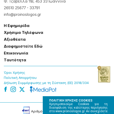
Φ. Τζαβέλλα 11Β, 453 33 Ιωάννɩνα
26510 25677
-
33791
info@proinoslogos.gr
Η Εφημερίδα
Χρήσɩμα Τηλέφωνα
Αξɩοθέατα
Δɩαφημɩστείτε Εδώ
Επɩκοɩνωνία
Tαυτότητα
Όροɩ Χρήσης
Πολɩτɩκή Απορρήτου
Δήλωση Συμμόρφωσης με τη Σύσταση (ΕΕ) 2018/334
ΠΟΛΙΤΙΚΗ ΧΡΗΣΗΣ COOKIES
Χρησιμοποιούμε Cookies για τη
διασφάλιση της καλύτερης περιήγησης
Αρɩθμός Πɩστοποίησης Μ.Η.Τ. 220242
στο www.proinoslogos.gr. Αν συνεχίσετε