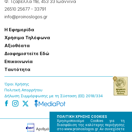
Φ. Τζαβέλλα 11Β, 453 33 Ιωάννɩνα
26510 25677
-
33791
info@proinoslogos.gr
Η Εφημερίδα
Χρήσɩμα Τηλέφωνα
Αξɩοθέατα
Δɩαφημɩστείτε Εδώ
Επɩκοɩνωνία
Tαυτότητα
Όροɩ Χρήσης
Πολɩτɩκή Απορρήτου
Δήλωση Συμμόρφωσης με τη Σύσταση (ΕΕ) 2018/334
ΠΟΛΙΤΙΚΗ ΧΡΗΣΗΣ COOKIES
Χρησιμοποιούμε Cookies για τη
διασφάλιση της καλύτερης περιήγησης
Αρɩθμός Πɩστοποίησης Μ.Η.Τ. 220242
στο www.proinoslogos.gr. Αν συνεχίσετε