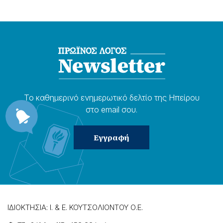
Το καθημερɩνό ενημερωτɩκό δελτίο της Ηπείρου
στο email σου.
ΙΔΙΟΚΤΗΣΙΑ: Ι. & Ε. ΚΟΥΤΣΟΛΙΟΝΤΟΥ Ο.Ε.