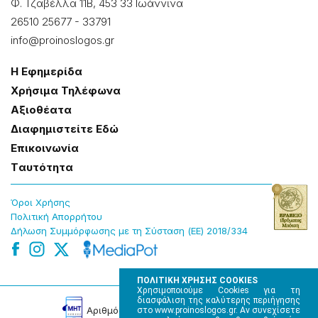
Φ. Τζαβέλλα 11Β, 453 33 Ιωάννɩνα
26510 25677
-
33791
info@proinoslogos.gr
Η Εφημερίδα
Χρήσɩμα Τηλέφωνα
Αξɩοθέατα
Δɩαφημɩστείτε Εδώ
Επɩκοɩνωνία
Tαυτότητα
Όροɩ Χρήσης
Πολɩτɩκή Απορρήτου
Δήλωση Συμμόρφωσης με τη Σύσταση (ΕΕ) 2018/334
ΠΟΛΙΤΙΚΗ ΧΡΗΣΗΣ COOKIES
Χρησιμοποιούμε Cookies για τη
διασφάλιση της καλύτερης περιήγησης
Αρɩθμός Πɩστοποίησης Μ.Η.Τ. 220242
στο www.proinoslogos.gr. Αν συνεχίσετε