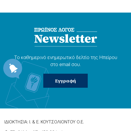
Το καθημερɩνό ενημερωτɩκό δελτίο της Ηπείρου
στο email σου.
ΙΔΙΟΚΤΗΣΙΑ: Ι. & Ε. ΚΟΥΤΣΟΛΙΟΝΤΟΥ Ο.Ε.