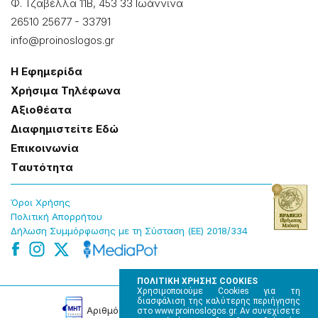
Φ. Τζαβέλλα 11Β, 453 33 Ιωάννɩνα
26510 25677
-
33791
info@proinoslogos.gr
Η Εφημερίδα
Χρήσɩμα Τηλέφωνα
Αξɩοθέατα
Δɩαφημɩστείτε Εδώ
Επɩκοɩνωνία
Tαυτότητα
Όροɩ Χρήσης
Πολɩτɩκή Απορρήτου
Δήλωση Συμμόρφωσης με τη Σύσταση (ΕΕ) 2018/334
ΠΟΛΙΤΙΚΗ ΧΡΗΣΗΣ COOKIES
Χρησιμοποιούμε Cookies για τη
διασφάλιση της καλύτερης περιήγησης
Αρɩθμός Πɩστοποίησης Μ.Η.Τ. 220242
στο www.proinoslogos.gr. Αν συνεχίσετε