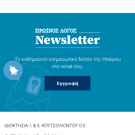
Το καθημερɩνό ενημερωτɩκό δελτίο της Ηπείρου
στο email σου.
ΙΔΙΟΚΤΗΣΙΑ: Ι. & Ε. ΚΟΥΤΣΟΛΙΟΝΤΟΥ Ο.Ε.