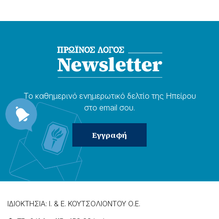
Το καθημερɩνό ενημερωτɩκό δελτίο της Ηπείρου
στο email σου.
ΙΔΙΟΚΤΗΣΙΑ: Ι. & Ε. ΚΟΥΤΣΟΛΙΟΝΤΟΥ Ο.Ε.