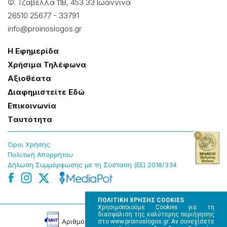
Φ. Τζαβέλλα 11Β, 453 33 Ιωάννɩνα
26510 25677
-
33791
info@proinoslogos.gr
Η Εφημερίδα
Χρήσɩμα Τηλέφωνα
Αξɩοθέατα
Δɩαφημɩστείτε Εδώ
Επɩκοɩνωνία
Tαυτότητα
Όροɩ Χρήσης
Πολɩτɩκή Απορρήτου
Δήλωση Συμμόρφωσης με τη Σύσταση (ΕΕ) 2018/334
ΠΟΛΙΤΙΚΗ ΧΡΗΣΗΣ COOKIES
Χρησιμοποιούμε Cookies για τη
διασφάλιση της καλύτερης περιήγησης
Αρɩθμός Πɩστοποίησης Μ.Η.Τ. 220242
στο www.proinoslogos.gr. Αν συνεχίσετε