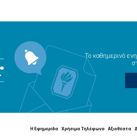
Το καθημερɩνό ενη
σ
Η Εφημερίδα
Χρήσɩμα Τηλέφωνα
Αξɩοθέατα