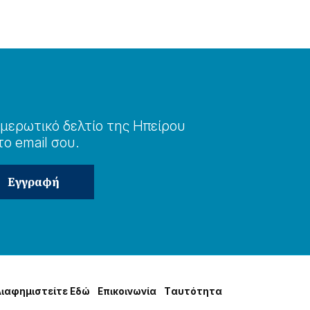
μερωτɩκό δελτίο της Ηπείρου
το email σου.
Δɩαφημɩστείτε Εδώ
Επɩκοɩνωνία
Tαυτότητα