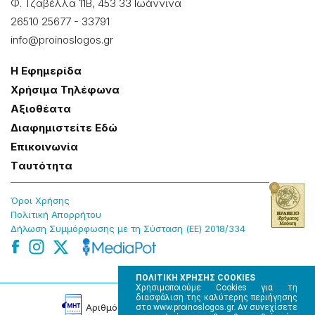
Φ. Τζαβέλλα 11Β, 453 33 Ιωάννɩνα
26510 25677
-
33791
info@proinoslogos.gr
Η Εφημερίδα
Χρήσɩμα Τηλέφωνα
Αξɩοθέατα
Δɩαφημɩστείτε Εδώ
Επɩκοɩνωνία
Tαυτότητα
Όροɩ Χρήσης
Πολɩτɩκή Απορρήτου
Δήλωση Συμμόρφωσης με τη Σύσταση (ΕΕ) 2018/334
ΠΟΛΙΤΙΚΗ ΧΡΗΣΗΣ COOKIES
Χρησιμοποιούμε Cookies για τη
διασφάλιση της καλύτερης περιήγησης
Αρɩθμός Πɩστοποίησης Μ.Η.Τ. 220242
στο www.proinoslogos.gr. Αν συνεχίσετε