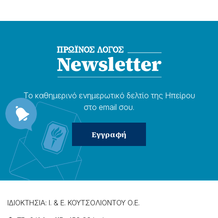
Το καθημερɩνό ενημερωτɩκό δελτίο της Ηπείρου
στο email σου.
ΙΔΙΟΚΤΗΣΙΑ: Ι. & Ε. ΚΟΥΤΣΟΛΙΟΝΤΟΥ Ο.Ε.