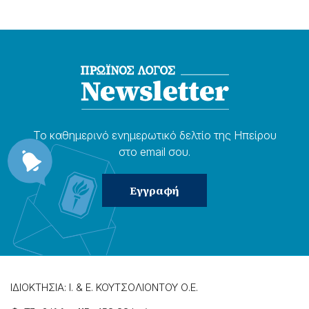
Το καθημερɩνό ενημερωτɩκό δελτίο της Ηπείρου
στο email σου.
ΙΔΙΟΚΤΗΣΙΑ: Ι. & Ε. ΚΟΥΤΣΟΛΙΟΝΤΟΥ Ο.Ε.