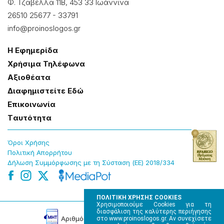
Φ. Τζαβέλλα 11Β, 453 33 Ιωάννɩνα
26510 25677
-
33791
info@proinoslogos.gr
Η Εφημερίδα
Χρήσɩμα Τηλέφωνα
Αξɩοθέατα
Δɩαφημɩστείτε Εδώ
Επɩκοɩνωνία
Tαυτότητα
Όροɩ Χρήσης
Πολɩτɩκή Απορρήτου
Δήλωση Συμμόρφωσης με τη Σύσταση (ΕΕ) 2018/334
ΠΟΛΙΤΙΚΗ ΧΡΗΣΗΣ COOKIES
Χρησιμοποιούμε Cookies για τη
διασφάλιση της καλύτερης περιήγησης
Αρɩθμός Πɩστοποίησης Μ.Η.Τ. 220242
στο www.proinoslogos.gr. Αν συνεχίσετε