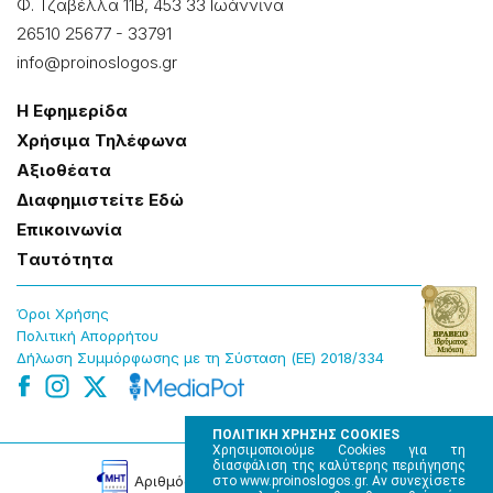
Φ. Τζαβέλλα 11Β, 453 33 Ιωάννɩνα
26510 25677
-
33791
info@proinoslogos.gr
Η Εφημερίδα
Χρήσɩμα Τηλέφωνα
Αξɩοθέατα
Δɩαφημɩστείτε Εδώ
Επɩκοɩνωνία
Tαυτότητα
Όροɩ Χρήσης
Πολɩτɩκή Απορρήτου
Δήλωση Συμμόρφωσης με τη Σύσταση (ΕΕ) 2018/334
ΠΟΛΙΤΙΚΗ ΧΡΗΣΗΣ COOKIES
Χρησιμοποιούμε Cookies για τη
διασφάλιση της καλύτερης περιήγησης
Αρɩθμός Πɩστοποίησης Μ.Η.Τ. 220242
στο www.proinoslogos.gr. Αν συνεχίσετε