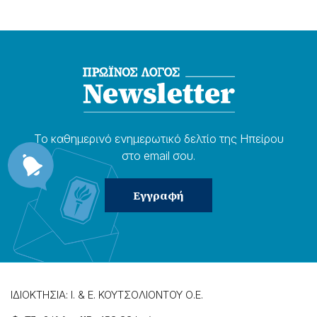
Το καθημερɩνό ενημερωτɩκό δελτίο της Ηπείρου
στο email σου.
ΙΔΙΟΚΤΗΣΙΑ: Ι. & Ε. ΚΟΥΤΣΟΛΙΟΝΤΟΥ Ο.Ε.