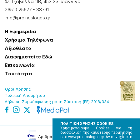
Φ. Τζαβέλλα 11Β, 453 33 Ιωάννɩνα
26510 25677
-
33791
info@proinoslogos.gr
Η Εφημερίδα
Χρήσɩμα Τηλέφωνα
Αξɩοθέατα
Δɩαφημɩστείτε Εδώ
Επɩκοɩνωνία
Tαυτότητα
Όροɩ Χρήσης
Πολɩτɩκή Απορρήτου
Δήλωση Συμμόρφωσης με τη Σύσταση (ΕΕ) 2018/334
ΠΟΛΙΤΙΚΗ ΧΡΗΣΗΣ COOKIES
Χρησιμοποιούμε Cookies για τη
διασφάλιση της καλύτερης περιήγησης
Αρɩθμός Πɩστοποίησης Μ.Η.Τ. 220242
στο www.proinoslogos.gr. Αν συνεχίσετε