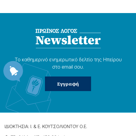
Το καθημερɩνό ενημερωτɩκό δελτίο της Ηπείρου
στο email σου.
ΙΔΙΟΚΤΗΣΙΑ: Ι. & Ε. ΚΟΥΤΣΟΛΙΟΝΤΟΥ Ο.Ε.