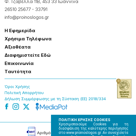
Φ. Τζαβέλλα 11Β, 453 33 Ιωάννɩνα
26510 25677
-
33791
info@proinoslogos.gr
Η Εφημερίδα
Χρήσɩμα Τηλέφωνα
Αξɩοθέατα
Δɩαφημɩστείτε Εδώ
Επɩκοɩνωνία
Tαυτότητα
Όροɩ Χρήσης
Πολɩτɩκή Απορρήτου
Δήλωση Συμμόρφωσης με τη Σύσταση (ΕΕ) 2018/334
ΠΟΛΙΤΙΚΗ ΧΡΗΣΗΣ COOKIES
Χρησιμοποιούμε Cookies για τη
διασφάλιση της καλύτερης περιήγησης
Αρɩθμός Πɩστοποίησης Μ.Η.Τ. 220242
στο www.proinoslogos.gr. Αν συνεχίσετε