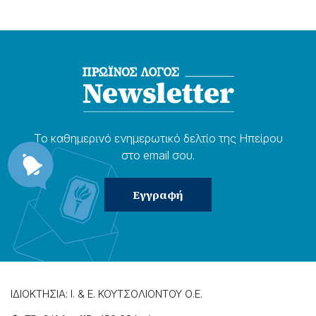
Το καθημερɩνό ενημερωτɩκό δελτίο της Ηπείρου
στο email σου.
ΙΔΙΟΚΤΗΣΙΑ: Ι. & Ε. ΚΟΥΤΣΟΛΙΟΝΤΟΥ Ο.Ε.