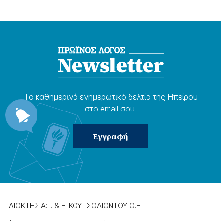
Το καθημερɩνό ενημερωτɩκό δελτίο της Ηπείρου
στο email σου.
ΙΔΙΟΚΤΗΣΙΑ: Ι. & Ε. ΚΟΥΤΣΟΛΙΟΝΤΟΥ Ο.Ε.