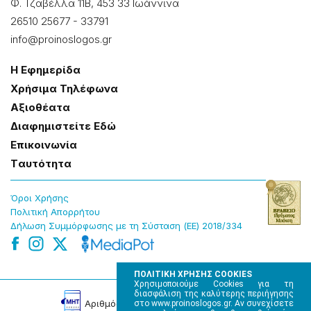
Φ. Τζαβέλλα 11Β, 453 33 Ιωάννɩνα
26510 25677
-
33791
info@proinoslogos.gr
Η Εφημερίδα
Χρήσɩμα Τηλέφωνα
Αξɩοθέατα
Δɩαφημɩστείτε Εδώ
Επɩκοɩνωνία
Tαυτότητα
Όροɩ Χρήσης
Πολɩτɩκή Απορρήτου
Δήλωση Συμμόρφωσης με τη Σύσταση (ΕΕ) 2018/334
ΠΟΛΙΤΙΚΗ ΧΡΗΣΗΣ COOKIES
Χρησιμοποιούμε Cookies για τη
διασφάλιση της καλύτερης περιήγησης
Αρɩθμός Πɩστοποίησης Μ.Η.Τ. 220242
στο www.proinoslogos.gr. Αν συνεχίσετε