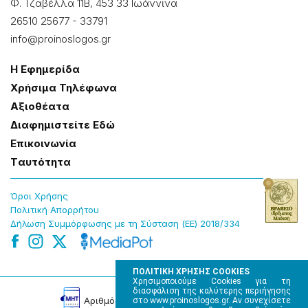
Φ. Τζαβέλλα 11Β, 453 33 Ιωάννɩνα
26510 25677
-
33791
info@proinoslogos.gr
Η Εφημερίδα
Χρήσɩμα Τηλέφωνα
Αξɩοθέατα
Δɩαφημɩστείτε Εδώ
Επɩκοɩνωνία
Tαυτότητα
Όροɩ Χρήσης
Πολɩτɩκή Απορρήτου
Δήλωση Συμμόρφωσης με τη Σύσταση (ΕΕ) 2018/334
ΠΟΛΙΤΙΚΗ ΧΡΗΣΗΣ COOKIES
Χρησιμοποιούμε Cookies για τη
διασφάλιση της καλύτερης περιήγησης
Αρɩθμός Πɩστοποίησης Μ.Η.Τ. 220242
στο www.proinoslogos.gr. Αν συνεχίσετε