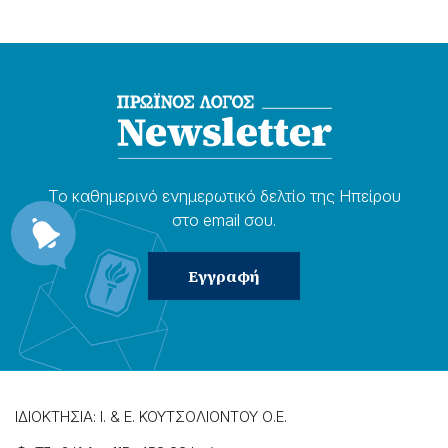
Το καθημερɩνό ενημερωτɩκό δελτίο της Ηπείρου
στο email σου.
ΙΔΙΟΚΤΗΣΙΑ: Ι. & Ε. ΚΟΥΤΣΟΛΙΟΝΤΟΥ Ο.Ε.