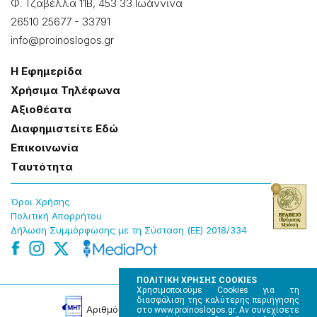
Φ. Τζαβέλλα 11Β, 453 33 Ιωάννɩνα
26510 25677
-
33791
info@proinoslogos.gr
Η Εφημερίδα
Χρήσɩμα Τηλέφωνα
Αξɩοθέατα
Δɩαφημɩστείτε Εδώ
Επɩκοɩνωνία
Tαυτότητα
Όροɩ Χρήσης
Πολɩτɩκή Απορρήτου
Δήλωση Συμμόρφωσης με τη Σύσταση (ΕΕ) 2018/334
ΠΟΛΙΤΙΚΗ ΧΡΗΣΗΣ COOKIES
Χρησιμοποιούμε Cookies για τη
διασφάλιση της καλύτερης περιήγησης
Αρɩθμός Πɩστοποίησης Μ.Η.Τ. 220242
στο www.proinoslogos.gr. Αν συνεχίσετε