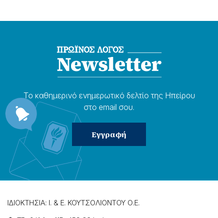
Το καθημερɩνό ενημερωτɩκό δελτίο της Ηπείρου
στο email σου.
ΙΔΙΟΚΤΗΣΙΑ: Ι. & Ε. ΚΟΥΤΣΟΛΙΟΝΤΟΥ Ο.Ε.