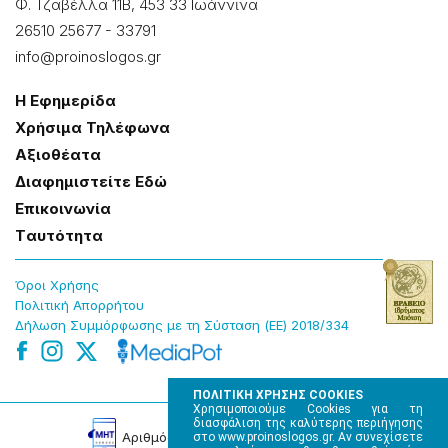
Φ. Τζαβέλλα 11Β, 453 33 Ιωάννɩνα
26510 25677
-
33791
info@proinoslogos.gr
Η Εφημερίδα
Χρήσɩμα Τηλέφωνα
Αξɩοθέατα
Δɩαφημɩστείτε Εδώ
Επɩκοɩνωνία
Tαυτότητα
Όροɩ Χρήσης
Πολɩτɩκή Απορρήτου
Δήλωση Συμμόρφωσης με τη Σύσταση (ΕΕ) 2018/334
ΠΟΛΙΤΙΚΗ ΧΡΗΣΗΣ COOKIES
Χρησιμοποιούμε Cookies για τη
διασφάλιση της καλύτερης περιήγησης
Αρɩθμός Πɩστοποίησης Μ.Η.Τ. 220242
στο www.proinoslogos.gr. Αν συνεχίσετε