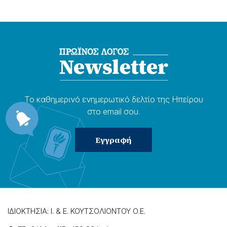
Το καθημερɩνό ενημερωτɩκό δελτίο της Ηπείρου
στο email σου.
ΙΔΙΟΚΤΗΣΙΑ: Ι. & Ε. ΚΟΥΤΣΟΛΙΟΝΤΟΥ Ο.Ε.