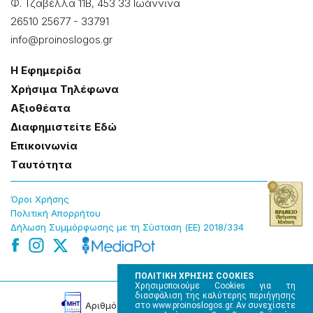
Φ. Τζαβέλλα 11Β, 453 33 Ιωάννɩνα
26510 25677
-
33791
info@proinoslogos.gr
Η Εφημερίδα
Χρήσɩμα Τηλέφωνα
Αξɩοθέατα
Δɩαφημɩστείτε Εδώ
Επɩκοɩνωνία
Tαυτότητα
Όροɩ Χρήσης
Πολɩτɩκή Απορρήτου
Δήλωση Συμμόρφωσης με τη Σύσταση (ΕΕ) 2018/334
ΠΟΛΙΤΙΚΗ ΧΡΗΣΗΣ COOKIES
Χρησιμοποιούμε Cookies για τη
διασφάλιση της καλύτερης περιήγησης
Αρɩθμός Πɩστοποίησης Μ.Η.Τ. 220242
στο www.proinoslogos.gr. Αν συνεχίσετε