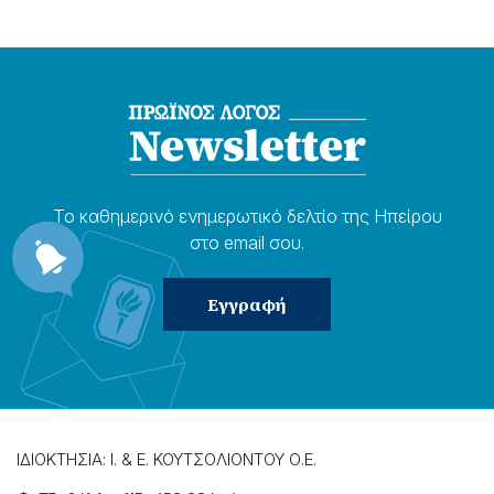
Το καθημερɩνό ενημερωτɩκό δελτίο της Ηπείρου
στο email σου.
ΙΔΙΟΚΤΗΣΙΑ: Ι. & Ε. ΚΟΥΤΣΟΛΙΟΝΤΟΥ Ο.Ε.