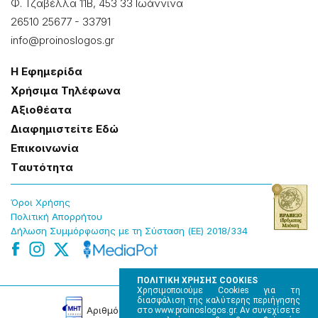
Φ. Τζαβέλλα 11Β, 453 33 Ιωάννɩνα
26510 25677
-
33791
info@proinoslogos.gr
Η Εφημερίδα
Χρήσɩμα Τηλέφωνα
Αξɩοθέατα
Δɩαφημɩστείτε Εδώ
Επɩκοɩνωνία
Tαυτότητα
Όροɩ Χρήσης
Πολɩτɩκή Απορρήτου
Δήλωση Συμμόρφωσης με τη Σύσταση (ΕΕ) 2018/334
ΠΟΛΙΤΙΚΗ ΧΡΗΣΗΣ COOKIES
Χρησιμοποιούμε Cookies για τη
διασφάλιση της καλύτερης περιήγησης
Αρɩθμός Πɩστοποίησης Μ.Η.Τ. 220242
στο www.proinoslogos.gr. Αν συνεχίσετε