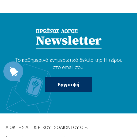
Το καθημερɩνό ενημερωτɩκό δελτίο της Ηπείρου
στο email σου.
ΙΔΙΟΚΤΗΣΙΑ: Ι. & Ε. ΚΟΥΤΣΟΛΙΟΝΤΟΥ Ο.Ε.