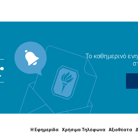
Το καθημερɩνό ενη
σ
Η Εφημερίδα
Χρήσɩμα Τηλέφωνα
Αξɩοθέατα