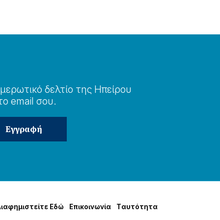
μερωτɩκό δελτίο της Ηπείρου
το email σου.
Δɩαφημɩστείτε Εδώ
Επɩκοɩνωνία
Tαυτότητα